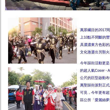
萬眾矚目的2017
上10點不間斷的
具濃濃東方色彩的
文化激盪出另類火
今年踩街活動更是
的超人氣Coser 
公尺的巨型啟動布
萬聖踩街派對正式
可見，今年更有超
區公所「愛麗絲夢