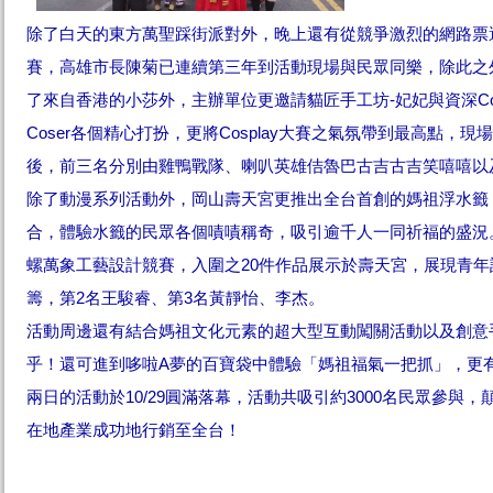
除了白天的東方萬聖踩街派對外，晚上還有從競爭激烈的網路票選初
賽，高雄市長陳菊已連續第三年到活動現場與民眾同樂，除此之外，
了來自香港的小莎外，主辦單位更邀請貓匠手工坊-妃妃與資深Co
Coser各個精心打扮，更將Cosplay大賽之氣氛帶到最高點
後，前三名分別由雞鴨戰隊、喇叭英雄佶魯巴古吉古吉笑嘻嘻以
除了動漫系列活動外，岡山壽天宮更推出全台首創的媽祖浮水籤
合，體驗水籤的民眾各個嘖嘖稱奇，吸引逾千人一同祈福的盛況
螺萬象工藝設計競賽，入圍之20件作品展示於壽天宮，展現青
籌，第2名王駿睿、第3名黃靜怡、李杰。
活動周邊還有結合媽祖文化元素的超大型互動闖關活動以及創意手
乎！還可進到哆啦A夢的百寶袋中體驗「媽祖福氣一把抓」，更
兩日的活動於10/29圓滿落幕，活動共吸引約3000名民眾參
在地產業成功地行銷至全台！